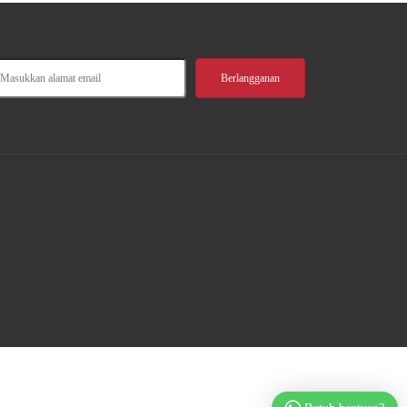
ukkan
Berlangganan
at
l