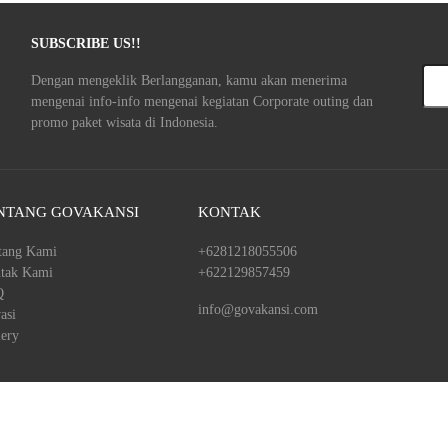
SUBSCRIBE US!!
Mas
Dengan mengeklik Berlangganan, kamu akan menerima
alam
mengenai info-info mengenai kegiatan Corporate outing dan
emai
promo paket wisata di Indonesia.
NTANG GOVAKANSI
KONTAK
tang Kami
+6281218055506
tak Kami
+622129857459
Q
info@govakansi.com
asi
lery