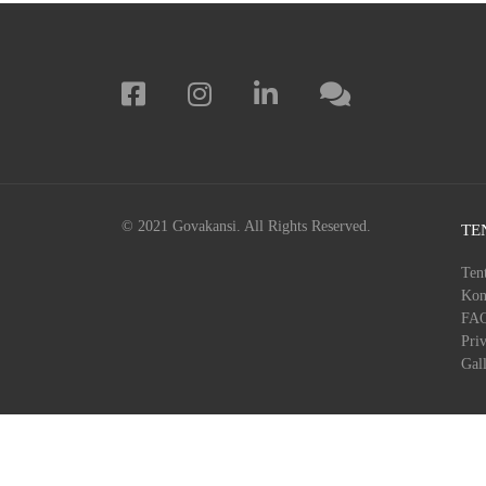
© 2021
Govakansi
. All Rights Reserved.
TE
Ten
Kon
FA
Priv
Gal