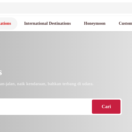
ations
International Destinations
Honeymoon
Custom
s
an-jalan, naik kendaraan, bahkan terbang di udara.
Cari